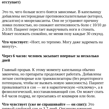
отступает)
Это то, чего больше всего боятся зависимые. В капельницу
добавлены нестероидные противовоспалительные (кеторол,
дексалгин) и миорелаксанты. Они не устраняют причину
ломки полностью, но снижают интенсивность боли с 10/10 до
2-3/10. Пациент перестает выкручивать ноги и стонать.
Может полежать спокойно, не меняя позу каждые 30 секунд.
Что чувствует:
«Ноет, но терпимо. Могу даже задремать на
минуту».
Через 6 часов: человек засыпает впервые за несколько
дней
Главный прорыв. К этому моменту капельница обычно
закончена, но препараты продолжают работать. Добавлены
легкие снотворные или транквилизаторы (без рецепторного
потенциала, чтобы не вызвать новую зависимость). Пациент
проваливается в сон — не в наркотическую «отключку», а в
физиологический, восстанавливающий сон. Он может спать
6-8 часов подряд, не просыпаясь от кошмаров или боли.
Что чувствует (уже не спрашивайте — он спит):
Это
первый глубокий сон за 3-7 дней. Организм начинает