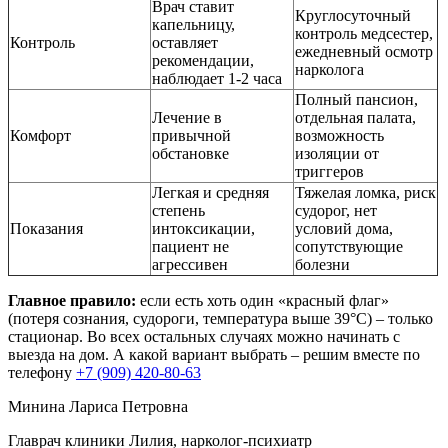
Врач ставит
Круглосуточный
капельницу,
контроль медсестер,
Контроль
оставляет
ежедневный осмотр
рекомендации,
нарколога
наблюдает 1-2 часа
Полный пансион,
Лечение в
отдельная палата,
Комфорт
привычной
возможность
обстановке
изоляции от
триггеров
Легкая и средняя
Тяжелая ломка, риск
степень
судорог, нет
Показания
интоксикации,
условий дома,
пациент не
сопутствующие
агрессивен
болезни
Главное правило:
если есть хоть один «красный флаг»
(потеря сознания, судороги, температура выше 39°C) – только
стационар. Во всех остальных случаях можно начинать с
выезда на дом. А какой вариант выбрать – решим вместе по
телефону
+7 (909) 420-80-63
Минина Лариса Петровна
Главрач клиники Лилия, нарколог-психиатр