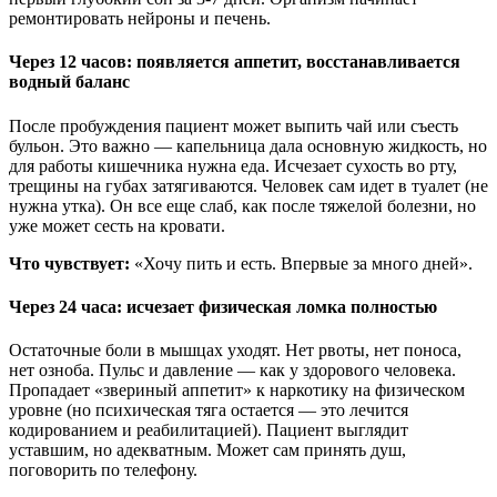
ремонтировать нейроны и печень.
Через 12 часов: появляется аппетит, восстанавливается
водный баланс
После пробуждения пациент может выпить чай или съесть
бульон. Это важно — капельница дала основную жидкость, но
для работы кишечника нужна еда. Исчезает сухость во рту,
трещины на губах затягиваются. Человек сам идет в туалет (не
нужна утка). Он все еще слаб, как после тяжелой болезни, но
уже может сесть на кровати.
Что чувствует:
«Хочу пить и есть. Впервые за много дней».
Через 24 часа: исчезает физическая ломка полностью
Остаточные боли в мышцах уходят. Нет рвоты, нет поноса,
нет озноба. Пульс и давление — как у здорового человека.
Пропадает «звериный аппетит» к наркотику на физическом
уровне (но психическая тяга остается — это лечится
кодированием и реабилитацией). Пациент выглядит
уставшим, но адекватным. Может сам принять душ,
поговорить по телефону.