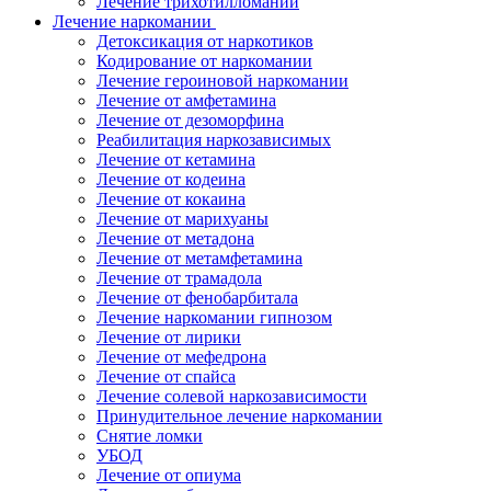
Лечение трихотилломании
Лечение наркомании
Детоксикация от наркотиков
Кодирование от наркомании
Лечение героиновой наркомании
Лечение от амфетамина
Лечение от дезоморфина
Реабилитация наркозависимых
Лечение от кетамина
Лечение от кодеина
Лечение от кокаина
Лечение от марихуаны
Лечение от метадона
Лечение от метамфетамина
Лечение от трамадола
Лечение от фенобарбитала
Лечение наркомании гипнозом
Лечение от лирики
Лечение от мефедрона
Лечение от спайса
Лечение солевой наркозависимости
Принудительное лечение наркомании
Снятие ломки
УБОД
Лечение от опиума