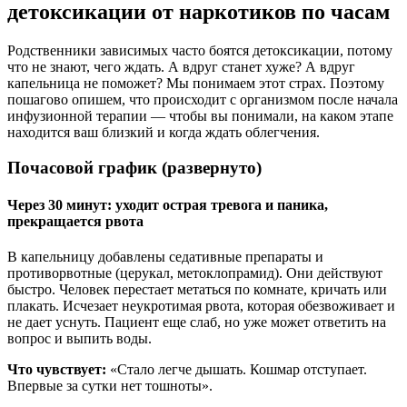
детоксикации от наркотиков по часам
Родственники зависимых часто боятся детоксикации, потому
что не знают, чего ждать. А вдруг станет хуже? А вдруг
капельница не поможет? Мы понимаем этот страх. Поэтому
пошагово опишем, что происходит с организмом после начала
инфузионной терапии — чтобы вы понимали, на каком этапе
находится ваш близкий и когда ждать облегчения.
Почасовой график (развернуто)
Через 30 минут: уходит острая тревога и паника,
прекращается рвота
В капельницу добавлены седативные препараты и
противорвотные (церукал, метоклопрамид). Они действуют
быстро. Человек перестает метаться по комнате, кричать или
плакать. Исчезает неукротимая рвота, которая обезвоживает и
не дает уснуть. Пациент еще слаб, но уже может ответить на
вопрос и выпить воды.
Что чувствует:
«Стало легче дышать. Кошмар отступает.
Впервые за сутки нет тошноты».