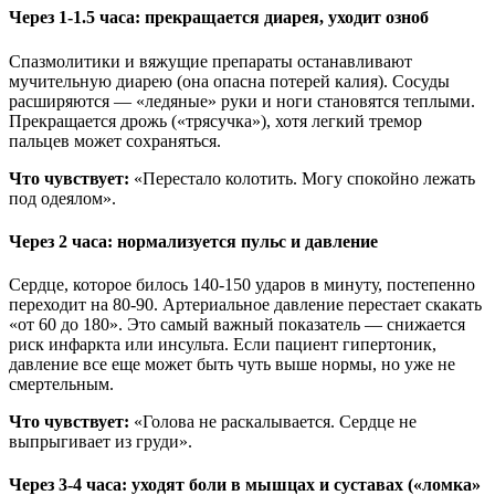
Через 1-1.5 часа: прекращается диарея, уходит озноб
Спазмолитики и вяжущие препараты останавливают
мучительную диарею (она опасна потерей калия). Сосуды
расширяются — «ледяные» руки и ноги становятся теплыми.
Прекращается дрожь («трясучка»), хотя легкий тремор
пальцев может сохраняться.
Что чувствует:
«Перестало колотить. Могу спокойно лежать
под одеялом».
Через 2 часа: нормализуется пульс и давление
Сердце, которое билось 140-150 ударов в минуту, постепенно
переходит на 80-90. Артериальное давление перестает скакать
«от 60 до 180». Это самый важный показатель — снижается
риск инфаркта или инсульта. Если пациент гипертоник,
давление все еще может быть чуть выше нормы, но уже не
смертельным.
Что чувствует:
«Голова не раскалывается. Сердце не
выпрыгивает из груди».
Через 3-4 часа: уходят боли в мышцах и суставах («ломка»