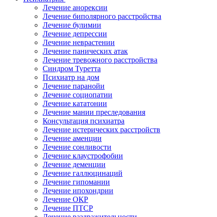
Лечение анорексии
Лечение биполярного расстройства
Лечение булимии
Лечение депрессии
Лечение неврастении
Лечение панических атак
Лечение тревожного расстройства
Синдром Туретта
Психиатр на дом
Лечение паранойи
Лечение социопатии
Лечение кататонии
Лечение мании преследования
Консультация психиатра
Лечение истерических расстройств
Лечение аменции
Лечение сонливости
Лечение клаустрофобии
Лечение деменции
Лечение галлюцинаций
Лечение гипомании
Лечение ипохондрии
Лечение ОКР
Лечение ПТСР
Лечение раздражительности