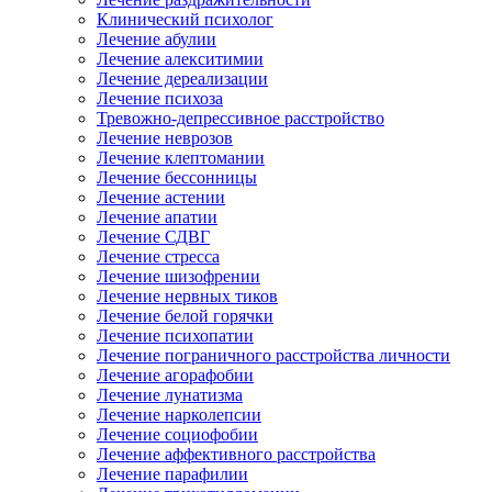
Клинический психолог
Лечение абулии
Лечение алекситимии
Лечение дереализации
Лечение психоза
Тревожно-депрессивное расстройство
Лечение неврозов
Лечение клептомании
Лечение бессонницы
Лечение астении
Лечение апатии
Лечение СДВГ
Лечение стресса
Лечение шизофрении
Лечение нервных тиков
Лечение белой горячки
Лечение психопатии
Лечение пограничного расстройства личности
Лечение агорафобии
Лечение лунатизма
Лечение нарколепсии
Лечение социофобии
Лечение аффективного расстройства
Лечение парафилии