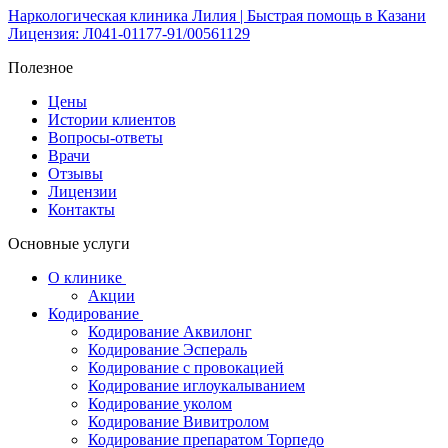
Наркологическая клиника Лилия | Быстрая помощь в Казани
Лицензия: Л041-01177-91/00561129
Полезное
Цены
Истории клиентов
Вопросы-ответы
Врачи
Отзывы
Лицензии
Контакты
Основные услуги
О клинике
Акции
Кодирование
Кодирование Аквилонг
Кодирование Эспераль
Кодирование с провокацией
Кодирование иглоукалыванием
Кодирование уколом
Кодирование Вивитролом
Кодирование препаратом Торпедо